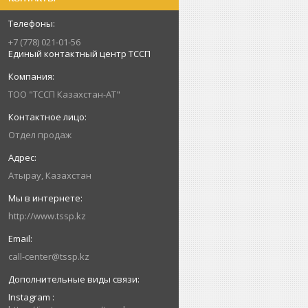
+7 (778) 021-01-56
Единый контактный центр ТССП
ТОО "ТССП Казахстан-АТ"
Отдел продаж
Атырау, Казахстан
http://www.tssp.kz
call-center@tssp.kz
Instagram