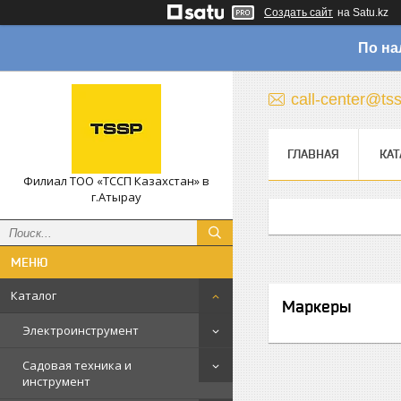
Создать сайт
на Satu.kz
По на
call-center@ts
ГЛАВНАЯ
КАТ
Филиал ТОО «ТССП Казахстан» в
г.Атырау
Каталог
Маркеры
Электроинструмент
Садовая техника и
инструмент