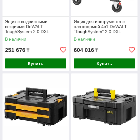
Ящик с выдвижными
Ящик для инструмента с
секциями DeWALT
платформой 4в1 DeWALT
ToughSystem 2.0 DXL
"ToughSystem" 2.0 DXL
DWST08520-1
DWST60520-1
В наличии
В наличии
251 676
604 016
₸
₸
Купить
Купить