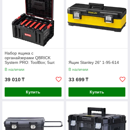
Набор ящика с
органайзерами QBRICK
System PRO: ToolBox; 5шт.
Ящик Stanley 26" 1-95-614
Organizer Multi
В наличии
В наличии
450х334х240мм
Z257776PG001
39 010
33 699
₸
₸
Купить
Купить