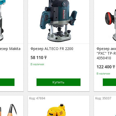
езер Makita
Фрезер ALTECO FR 2200
Фрезер акк
"PXC" TP-R
58 110 ₸
4350410
В наличии
122 400 ₸
В наличии
Купить
47694
35037