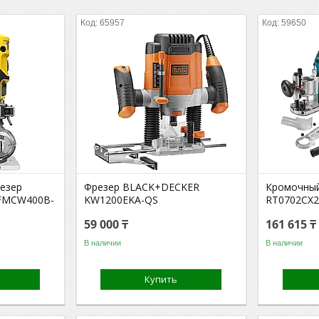
65957
59650
езер
Фрезер BLACK+DECKER
Кромочный
SFMCW400B-
KW1200EKA-QS
RT0702CX
59 000 ₸
161 615 ₸
В наличии
В наличии
Купить