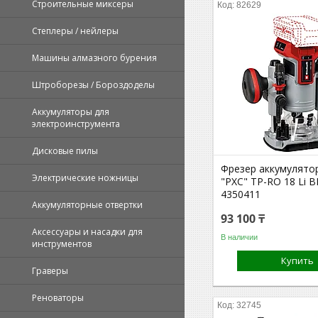
Строительные миксеры
82629
Степлеры / нейлеры
Машины алмазного бурения
Штроборезы / Бороздоделы
Аккумуляторы для
электроинструмента
Дисковые пилы
Фрезер аккумулятор
Электрические ножницы
"PXC" TP-RO 18 Li B
4350411
Аккумуляторные отвертки
93 100 ₸
Аксессуары и насадки для
В наличии
инструментов
Купить
Граверы
Реноваторы
32745