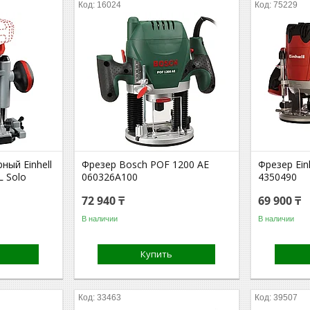
16024
75229
ный Einhell
Фрезер Bosch POF 1200 AE
Фрезер Ein
L Solo
060326A100
4350490
72 940 ₸
69 900 ₸
В наличии
В наличии
Купить
33463
39507