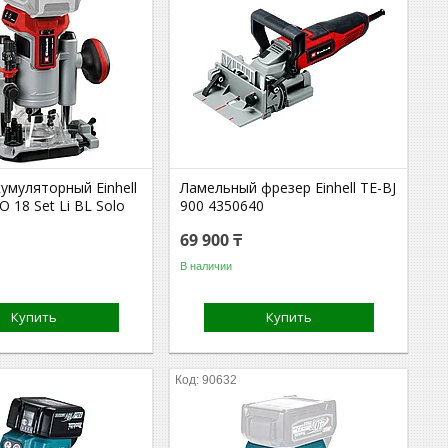
умуляторный Einhell
Ламельный фрезер Einhell TE-BJ
O 18 Set Li BL Solo
900 4350640
69 900 ₸
В наличии
Купить
Купить
90632