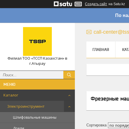
Создать сайт
на Satu.kz
По на
call-center@ts
ГЛАВНАЯ
КАТ
Филиал ТОО «ТССП Казахстан» в
г.Атырау
Каталог
Фрезерные ма
Электроинструмент
Шлифовальные машины
Дрели