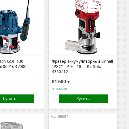
sch GOF 130
Фрезер аккумуляторный Einhell
al 06016B7000
"PXC" TP-ET 18 Li BL Solo
4350412
81 600 ₸
В наличии
Купить
Купить
89597