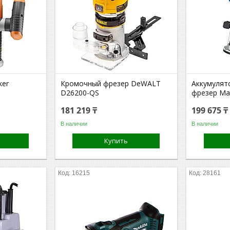
ker
Кромочный фрезер DeWALT
Аккумулят
D26200-QS
фрезер Ma
181 219 ₸
199 675 ₸
В наличии
В наличии
Купить
16215
28161