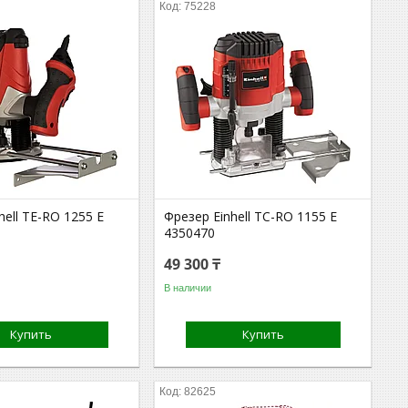
75228
hell TE-RO 1255 E
Фрезер Einhell TC-RO 1155 E
4350470
49 300 ₸
В наличии
Купить
Купить
82625