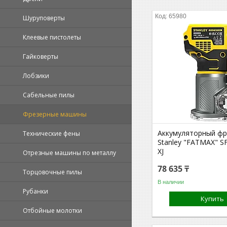
65980
Шуруповерты
Клеевые пистолеты
Гайковерты
Лобзики
Сабельные пилы
Фрезерные машины
Аккумуляторный фр
Технические фены
Stanley "FATMAX" 
XJ
Отрезные машины по металлу
78 635 ₸
Торцовочные пилы
В наличии
Рубанки
Купить
Отбойные молотки