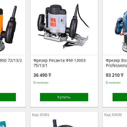
900 72/13/2
Фрезер Ресанта ФМ-1300Э
Фрезер Bo
75/13/1
Profession
36 490 ₸
93 210 ₸
В наличии
В наличии
Купить
20361
82630