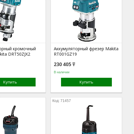
орный кромочный
Аккумуляторный фрезер Makita
kita DRT50ZJX2
RT001GZ19
230 405 ₸
В наличии
Купить
Купить
71457