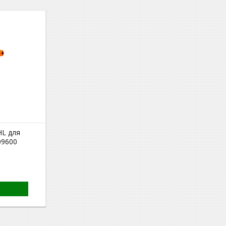
HL для
09600