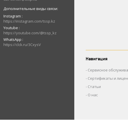
Instagram
https://instagram.com/tssp.kz
Youtube
https://youtube.com/@tssp_kz
WhatsApp
https://clck.ru/3CxysV
Навигация
Сервисное обслужив
Сертификаты и лице
Статьи
О нас