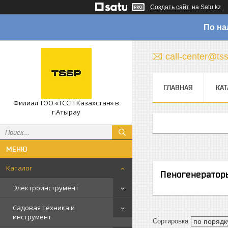
Создать сайт
на Satu.kz
По на
call-center@ts
ГЛАВНАЯ
КАТ
Филиал ТОО «ТССП Казахстан» в
г.Атырау
Каталог
Пеногенератор
Электроинструмент
Садовая техника и
инструмент