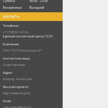
Суббота
09:00
13:00
Воскресенье
Выходной
КОНТАКТЫ
+7 (778) 021-01-56
Единый контактный центр ТССП
ТОО "ТССП Казахстан-АТ"
Отдел продаж
Атырау, Казахстан
http://www.tssp.kz
call-center@tssp.kz