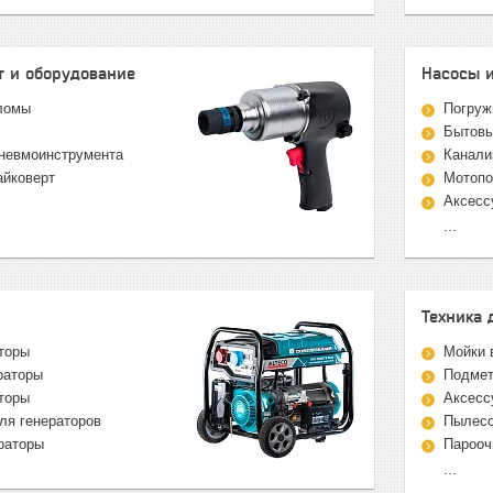
 и оборудование
Насосы 
оломы
Погруж
Бытовы
невмоинструмента
Канали
айковерт
Мотоп
Аксесс
...
Техника 
торы
Мойки 
раторы
Подме
торы
Аксесс
ля генераторов
Пылес
раторы
Парооч
...