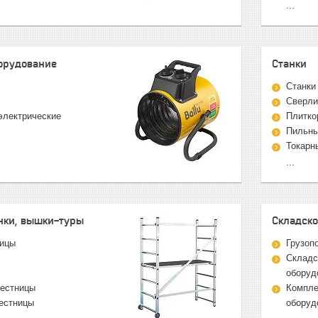
...
орудование
Станки
Станки
Сверли
электрические
Плитко
Пильны
Токарн
...
нки, вышки-туры
Складско
ницы
Грузоп
Складс
оборуд
лестницы
Компле
естницы
оборуд