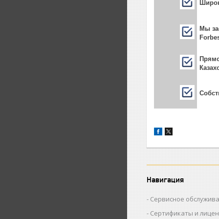
Широк
Мы за
Forbe
Прямо
Казах
Собст
Навигация
Сервисное обслужив
Сертификаты и лице