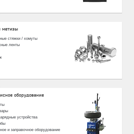
и метизы
ные стяжки / хомуты
ные ленты
ж
висное оборудование
аты
вары
зарядные устройства
ибы
ное и заправочное оборудование