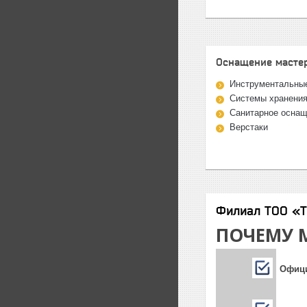
Оснащение масте
Инструментальны
Системы хранени
Санитарное осна
Верстаки
Филиал ТОО «Т
ПОЧЕМУ 
Офици