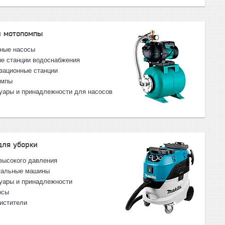
и мотопомпы
ные насосы
е станции водоснабжения
зационные станции
омпы
уары и принадлежности для насосов
для уборки
высокого давления
тальные машины
уары и принадлежности
осы
истители