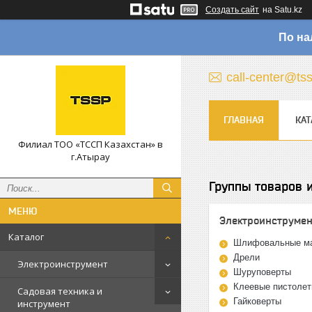
Создать сайт
на Satu.kz
По на
call-center@ts
ГЛАВНАЯ
КАТ
Филиал ТОО «ТССП Казахстан» в
г.Атырау
Группы товаров и
Электроинструме
Каталог
Шлифовальные м
Дрели
Электроинструмент
Шуруповерты
Клеевые пистоле
Садовая техника и
Гайковерты
инструмент