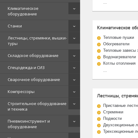
...
Климатическое
оборудование
Станки
Климатическое об
Лестницы, стремянки, вышки-
Тепловые пушки
туры
Обогреватели
Тепловые завесы 
Складское оборудование
Водонагреватели
Котлы отопления
Спецодежда и СИЗ
...
Сварочное оборудование
Компрессоры
Лестницы, стремя
Строительное оборудование
Приставные лест
и техника
Стремянки
Подмости
Пневмоинструмент и
Двухсекционные 
оборудование
Трехсекционные л