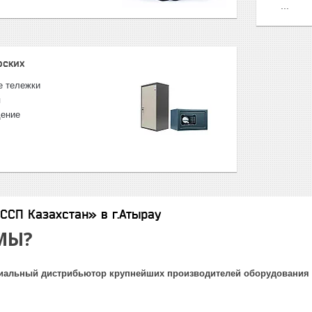
...
рских
е тележки
я
щение
ССП Казахстан» в г.Атырау
МЫ?
альный дистрибьютор крупнейших производителей оборудования