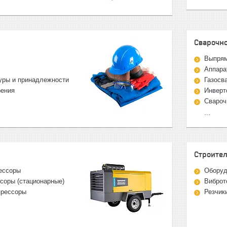
З
Сварочн
Выпрям
Аппара
буры и принадлежности
Газосв
рения
Инверт
Свароч
...
Строител
ессоры
Оборуд
соры (стационарные)
Виброт
прессоры
Резчик