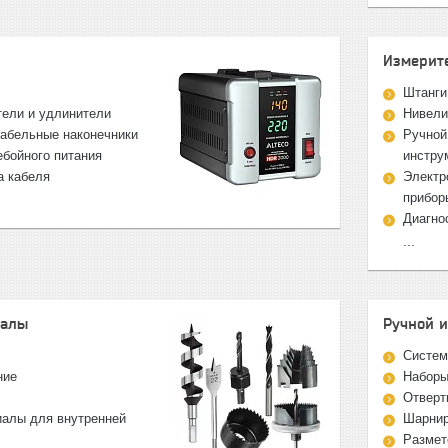
Измерит
Штанги
тели и удлинители
Нивели
абельные наконечники
Ручной
ебойного питания
инстру
а кабеля
Электр
прибор
Диагно
...
иалы
Ручной 
Систем
ние
Наборы
Отверт
алы для внутренней
Шарнир
Размет