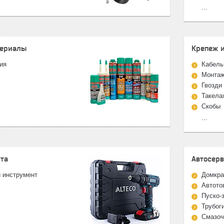
...
териалы
Крепеж 
ия
Кабель
Монтаж
Гвозди
Такела
Скобы
...
та
Автосер
и инструмент
Домкр
Автото
Пуско-
Трубог
Смазоч