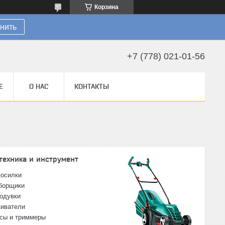
Корзина
нить
+7 (778) 021-01-56
Е
О НАС
КОНТАКТЫ
техника и инструмент
косилки
борщики
одувки
иватели
сы и триммеры