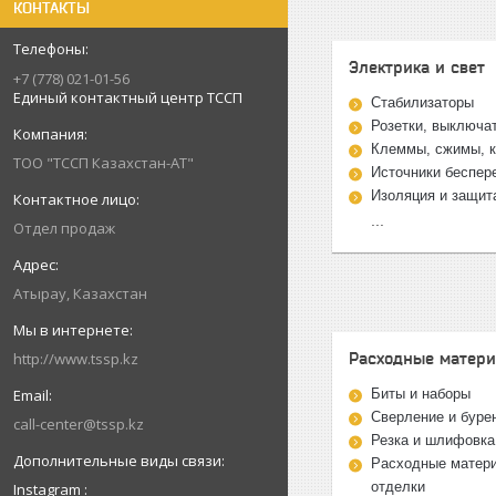
КОНТАКТЫ
Электрика и свет
+7 (778) 021-01-56
Единый контактный центр ТССП
Стабилизаторы
Розетки, выключа
Клеммы, сжимы, к
ТОО "ТССП Казахстан-АТ"
Источники беспер
Изоляция и защит
...
Отдел продаж
Атырау, Казахстан
http://www.tssp.kz
Расходные матер
Биты и наборы
Сверление и буре
call-center@tssp.kz
Резка и шлифовка
Расходные матери
отделки
Instagram