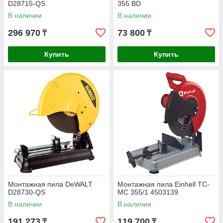
D28715-QS
355 BD
В наличии
В наличии
296 970
73 800
₸
₸
Купить
Купить
Монтажная пила DeWALT
Монтажная пила Einhell TC-
D28730-QS
MC 355/1 4503139
В наличии
В наличии
191 273
119 700
₸
₸