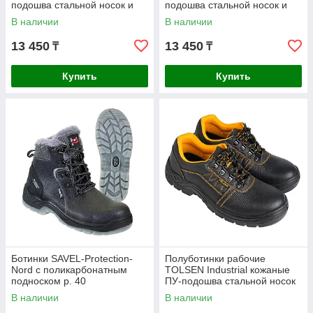
подошва стальной носок и
подошва стальной носок и
стелька р.44 45356
стелька р.45 45357
В наличии
В наличии
13 450
13 450
₸
₸
Купить
Купить
Ботинки SAVEL-Protection-
Полуботинки рабочие
Nord с поликарбонатным
TOLSEN Industrial кожаные
подноском р. 40
ПУ-подошва стальной носок
размер 42 45324
В наличии
В наличии