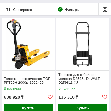
Сортировка
0
Фильтры
Тележка для отбойного
Тележка электрическая TOR
молотка D25981 DeWALT
PPT20H 2000кг 1022429
D259811-XJ
В наличии
В наличии
638 920
135 310
₸
₸
Купить
Купить