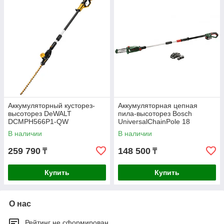
Аккумуляторный кусторез-
Аккумуляторная цепная
высоторез DeWALT
пила-высоторез Bosch
DCMPH566P1-QW
UniversalChainPole 18
06008B3100
В наличии
В наличии
259 790
148 500
₸
₸
Купить
Купить
О нас
Рейтинг не сформирован