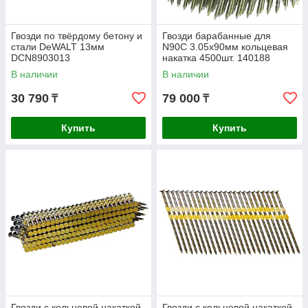
Гвозди по твёрдому бетону и
Гвозди барабанные для
стали DeWALT 13мм
N90C 3.05x90мм кольцевая
DCN8903013
накатка 4500шт. 140188
В наличии
В наличии
30 790
79 000
₸
₸
Купить
Купить
Гвозди с кольцевой накаткой
Гвозди с кольцевой накаткой