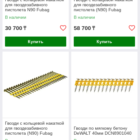
для гвоздезабивного
для гвоздезабивного
пистолета N90 Fubag
пистолета (N90) Fubag
2.87х50мм 3000шт. 140171
3.05х90мм 3000шт. 140107
В наличии
В наличии
30 700
58 700
₸
₸
Купить
Купить
Гвозди с кольцевой накаткой
для гвоздезабивного
Гвозди по мягкому бетону
пистолета (N90) Fubag
DeWALT 40мм DCN8901040
3.05х50мм 3000шт. 140151