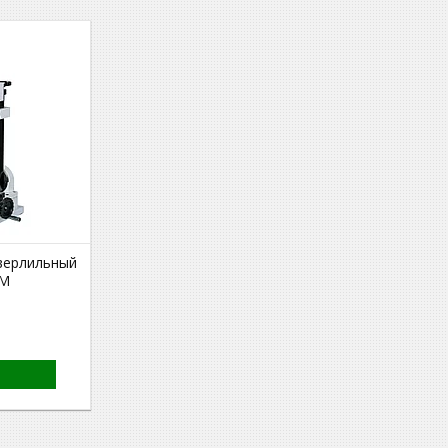
верлильный
0M