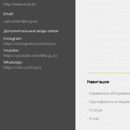
http://www.tssp.kz
call-center@tssp.kz
Instagram
https://instagram.com/tssp.kz
Youtube
https://youtube.com/@tssp_kz
WhatsApp
https://clck.ru/3CxysV
Навигация
Сервисное обслужив
Сертификаты и лице
Статьи
О нас