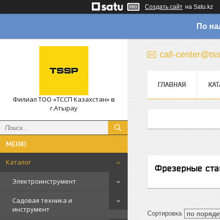
Создать сайт
на Satu.kz
По на
call-center@ts
ГЛАВНАЯ
КАТ
Филиал ТОО «ТССП Казахстан» в
г.Атырау
Каталог
Фрезерные ста
Электроинструмент
Садовая техника и
инструмент