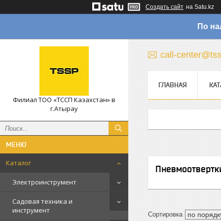
Создать сайт
на Satu.kz
По на
call-center@ts
ГЛАВНАЯ
КАТ
Филиал ТОО «ТССП Казахстан» в
г.Атырау
Каталог
Пневмоотвертк
Электроинструмент
Садовая техника и
инструмент