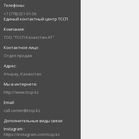
+7 (778) 021-01-56
Единый контактный центр ТССП
ТОО "ТССП Казахстан-АТ"
Отдел продаж
Атырау, Казахстан
http://www.tssp.kz
call-center@tssp.kz
Instagram
https://instagram.com/tssp.kz