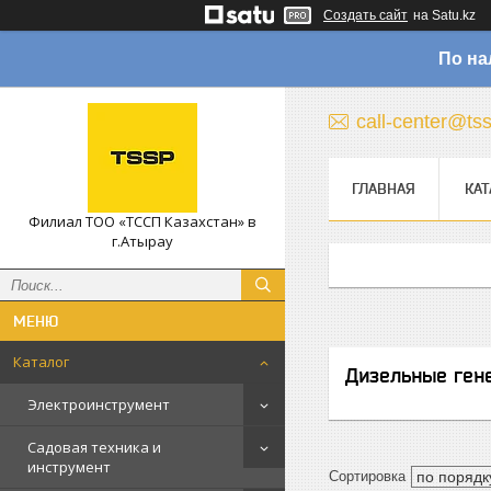
Создать сайт
на Satu.kz
По на
call-center@ts
ГЛАВНАЯ
КАТ
Филиал ТОО «ТССП Казахстан» в
г.Атырау
Каталог
Дизельные ген
Электроинструмент
Садовая техника и
инструмент