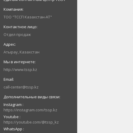
ТОО "ТССП Казахстан-АТ"
Отдел продаж
Атырау, Казахстан
http://www.tssp.kz
call-center@tssp.kz
Instagram
https://instagram.com/tssp.kz
Youtube
https://youtube.com/@tssp_kz
WhatsApp