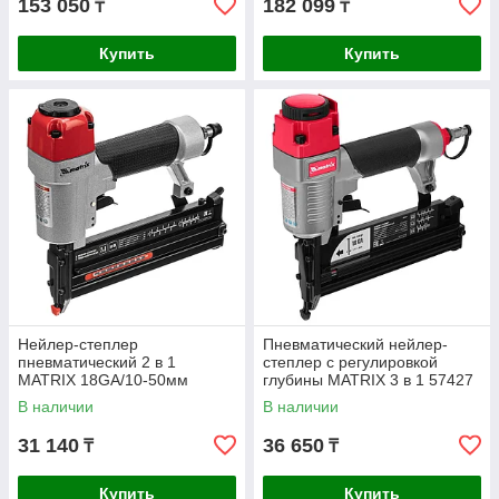
153 050
182 099
₸
₸
Купить
Купить
Нейлер-степлер
Пневматический нейлер-
пневматический 2 в 1
степлер с регулировкой
MATRIX 18GA/10-50мм
глубины MATRIX 3 в 1 57427
18GA/13-40мм 57426
В наличии
В наличии
31 140
36 650
₸
₸
Купить
Купить