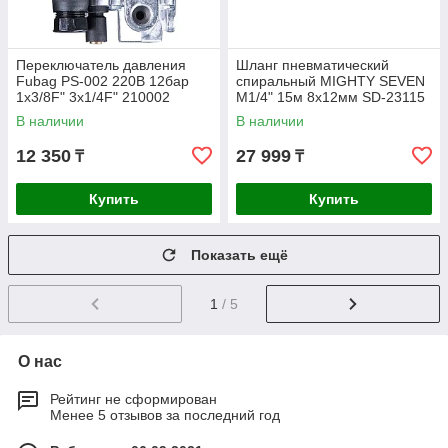
Переключатель давления
Шланг пневматический
Fubag PS-002 220В 12бар
спиральный MIGHTY SEVEN
1x3/8F" 3х1/4F" 210002
M1/4" 15м 8х12мм SD-23115
В наличии
В наличии
12 350
27 999
₸
₸
Купить
Купить
Показать ещё
1
/ 5
О нас
Рейтинг не сформирован
Менее 5 отзывов за последний год