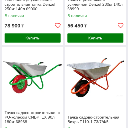
строительная тачка Denzel
усиленная Denzel 230кг 140л
250кг 140л 69000
68999
В наличии
В наличии
78 900
56 450
₸
₸
Купить
Купить
Тачка садово-строительная с
PU-колесом СИБРТЕХ 90л
Тачка садово-строительная
180кг 68968
Вихрь Т110-1 73/7/4/5