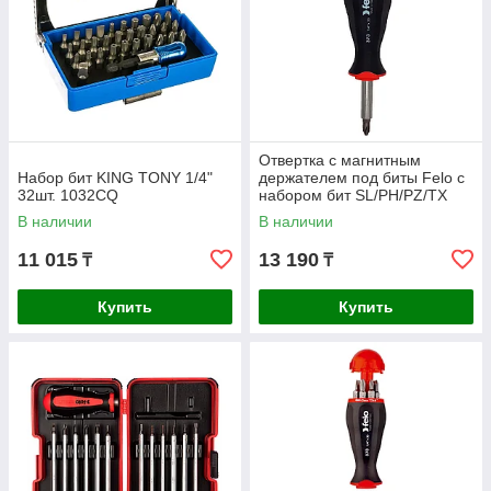
Отвертка с магнитным
Набор бит KING TONY 1/4"
держателем под биты Felo с
32шт. 1032CQ
набором бит SL/PH/PZ/TX
8шт. 37320805
В наличии
В наличии
11 015
13 190
₸
₸
Купить
Купить