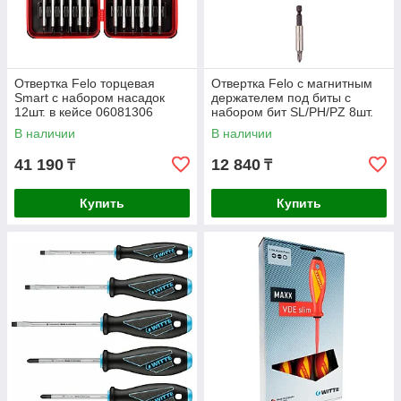
Отвертка Felo торцевая
Отвертка Felo с магнитным
Smart с набором насадок
держателем под биты с
12шт. в кейсе 06081306
набором бит SL/PH/PZ 8шт.
37310805
В наличии
В наличии
41 190
12 840
₸
₸
Купить
Купить