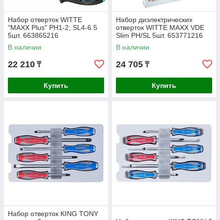
Набор отверток WITTE
Набор диэлектрических
"MAXX Plus" PH1-2; SL4-6.5
отверток WITTE MAXX VDE
5шт. 663865216
Slim PH/SL 5шт. 653771216
В наличии
В наличии
22 210
24 705
₸
₸
Купить
Купить
Набор отверток KING TONY