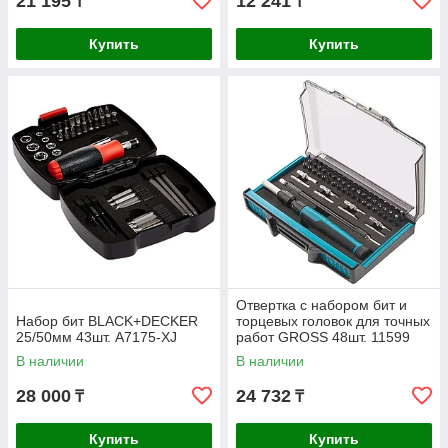
21 195
12 241
₸
₸
Купить
Купить
Отвертка с набором бит и
Набор бит BLACK+DECKER
торцевых головок для точных
25/50мм 43шт. A7175-XJ
работ GROSS 48шт. 11599
В наличии
В наличии
28 000
24 732
₸
₸
Купить
Купить