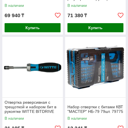
34011-2DG
момента Felo 0.6-1.5Н·м
В наличии
В наличии
12шт. 10099616
69 940
71 380
₸
₸
Купить
Купить
Отвертка реверсивная с
трещоткой и набором бит в
Набор отвертки с битами КВТ
рукоятке WITTE BITDRIVE
"МАСТЕР" НБ-79 79шт. 79775
Ratchet 468021000
В наличии
В наличии