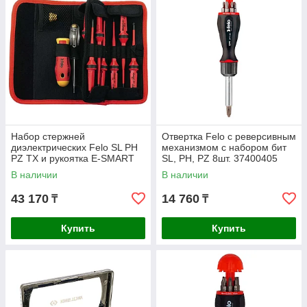
Набор стержней
Отвертка Felo с реверсивным
диэлектрических Felo SL PH
механизмом с набором бит
PZ TX и рукоятка E-SMART
SL, PH, PZ 8шт. 37400405
12шт. 06381204
В наличии
В наличии
43 170
14 760
₸
₸
Купить
Купить