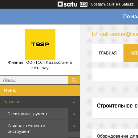
Создать сайт
на Satu.kz
По на
call-center@ts
ГЛАВНАЯ
КАТ
Филиал ТОО «ТССП Казахстан» в
г.Атырау
Каталог
Строительное о
Электроинструмент
Садовая техника и
инструмент
Оборудование для