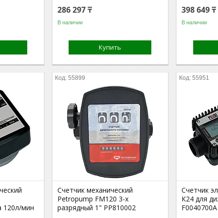
286 297 ₸
398 649 ₸
В наличии
В наличии
Купить
55899
55951
ческий
Счетчик механический
Счетчик э
Petropump FM120 3-х
К24 для ди
а 120л/мин
разрядный 1" PP810002
F0040700A