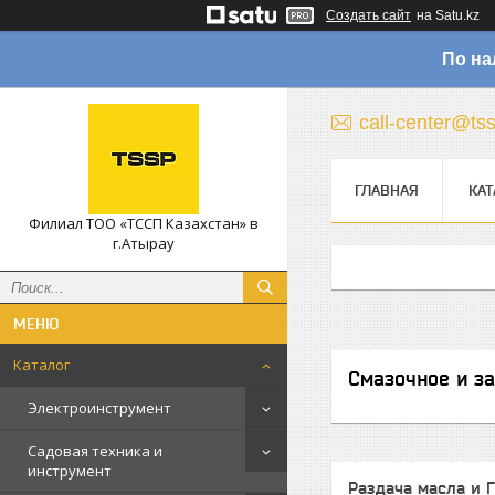
Создать сайт
на Satu.kz
По на
call-center@ts
ГЛАВНАЯ
КАТ
Филиал ТОО «ТССП Казахстан» в
г.Атырау
Каталог
Смазочное и з
Электроинструмент
Садовая техника и
инструмент
Раздача масла и 