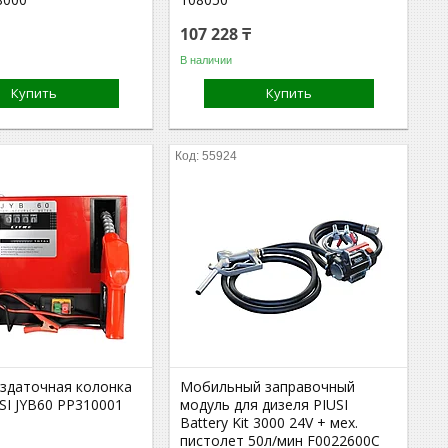
107 228 ₸
В наличии
Купить
Купить
55924
здаточная колонка
Мобильный заправочный
SI JYB60 PP310001
модуль для дизеля PIUSI
Battery Kit 3000 24V + мех.
пистолет 50л/мин F0022600C