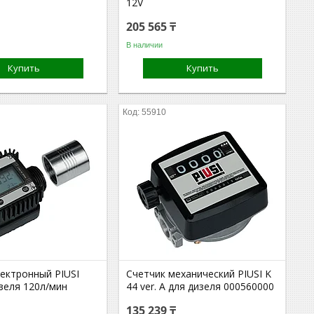
12V
205 565 ₸
В наличии
Купить
Купить
55910
лектронный PIUSI
Счетчик механический PIUSI K
зеля 120л/мин
44 ver. A для дизеля 000560000
135 239 ₸