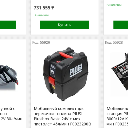
В наличии
731 555 ₸
В наличии
Купить
55926
55928
учной с
Мобильный комплект для
Мобильна
ного
перекачки топлива PIUSI
станция PI
12V 30л/мин
Piusibox Basic 24V + мех.
3000/12V K
пистолет 45л/мин F0023200B
мин F0023