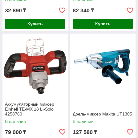
32 890
82 340
₸
₸
Купить
Купить
Аккумуляторный миксер
Einhell TE-MX 18 Li-Solo
4258760
Дрель-миксер Makita UT1305
В наличии
В наличии
79 000
127 580
₸
₸