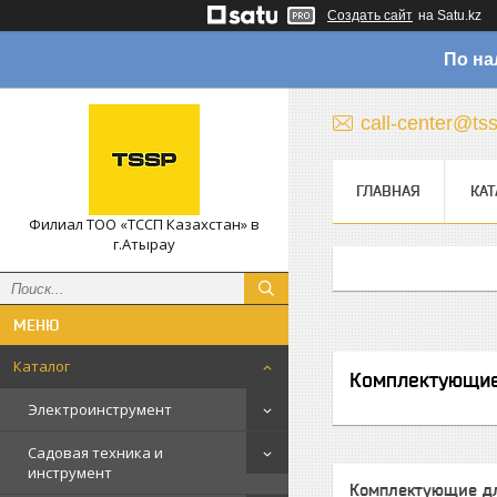
Создать сайт
на Satu.kz
По на
call-center@ts
ГЛАВНАЯ
КАТ
Филиал ТОО «ТССП Казахстан» в
г.Атырау
Каталог
Комплектующие
Электроинструмент
Садовая техника и
инструмент
Комплектующие дл