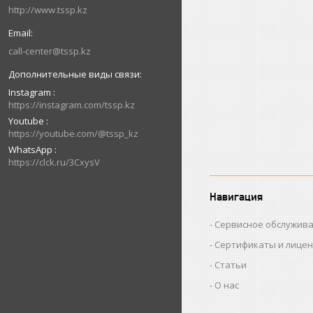
http://www.tssp.kz
call-center@tssp.kz
Instagram
https://instagram.com/tssp.kz
Youtube
https://youtube.com/@tssp_kz
WhatsApp
https://clck.ru/3CxysV
Навигация
Сервисное обслужив
Сертификаты и лице
Статьи
О нас