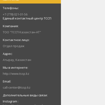
+7 (778) 021-01-56
Единый контактный центр ТССП
ТОО "ТССП Казахстан-АТ"
Отдел продаж
Атырау, Казахстан
http://www.tssp.kz
call-center@tssp.kz
Instagram