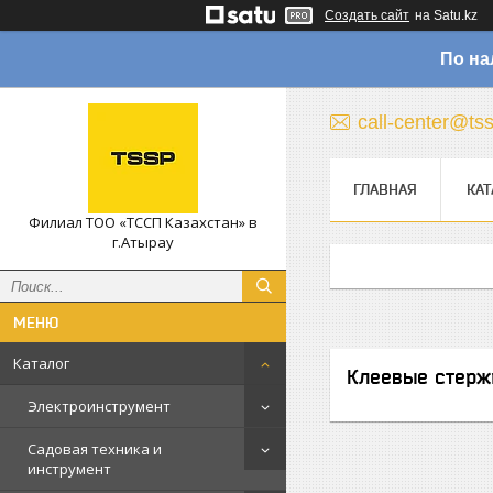
Создать сайт
на Satu.kz
По на
call-center@ts
ГЛАВНАЯ
КАТ
Филиал ТОО «ТССП Казахстан» в
г.Атырау
Каталог
Клеевые стерж
Электроинструмент
Садовая техника и
инструмент