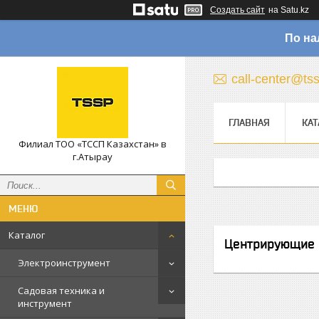
Создать сайт
на Satu.kz
По на
call-center@ts
ГЛАВНАЯ
КАТ
Филиал ТОО «ТССП Казахстан» в
г.Атырау
Каталог
Центрирующие 
Электроинструмент
Садовая техника и
инструмент