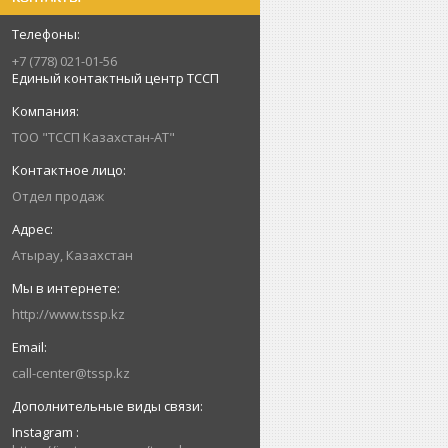
+7 (778) 021-01-56
Единый контактный центр ТССП
ТОО "ТССП Казахстан-АТ"
Отдел продаж
Атырау, Казахстан
http://www.tssp.kz
call-center@tssp.kz
Instagram