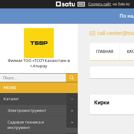
Создать сайт
на Satu.kz
По на
call-center@ts
ГЛАВНАЯ
КАТ
Филиал ТОО «ТССП Казахстан» в
г.Атырау
Каталог
Кирки
Электроинструмент
Садовая техника и
инструмент