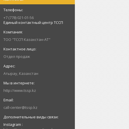
+7 (778) 021-01-56
Единый контактный центр ТССП
ТОО "ТССП Казахстан-АТ"
Отдел продаж
Атырау, Казахстан
http://www.tssp.kz
call-center@tssp.kz
Instagram