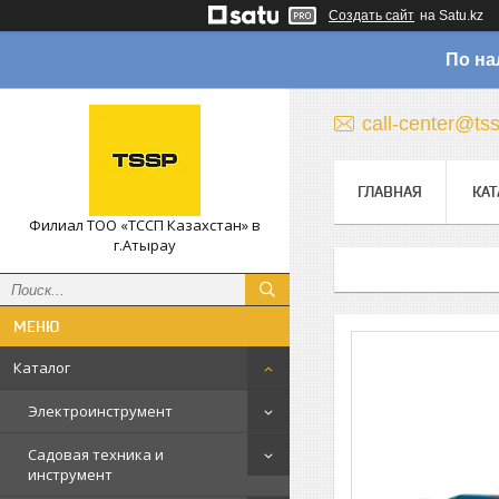
Создать сайт
на Satu.kz
По на
call-center@ts
ГЛАВНАЯ
КАТ
Филиал ТОО «ТССП Казахстан» в
г.Атырау
Каталог
Электроинструмент
Садовая техника и
инструмент