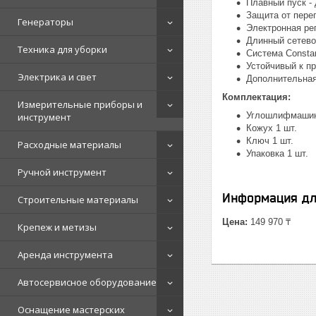
Плавный пуск -
Защита от пере
Генераторы
Электронная ре
Длинный сетево
Техника для уборки
Система Constan
Устойчивый к п
Электрика и свет
Дополнительная 
Комплектация:
Измерительные приборы и
Углошлифмашин
инструмент
Кожух 1 шт.
Ключ 1 шт.
Расходные материалы
Упаковка 1 шт.
Ручной инструмент
Информация дл
Строительные материалы
Цена:
149 970 ₸
Крепеж и метизы
Аренда инструмента
Автосервисное оборудование
Оснащение мастерских