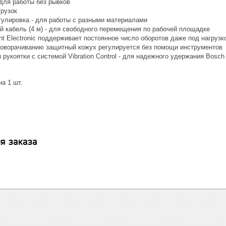
 для работы без рывков
грузок
гулировка - для работы с разными материалами
й кабель (4 м) - для свободного перемещения по рабочей площадке
t Electronic поддерживает постоянное число оборотов даже под нагрузк
роворачиванию защитный кожух регулируется без помощи инструментов
рукоятки с системой Vibration Control - для надежного удержания Bosc
а 1 шт.
я заказа