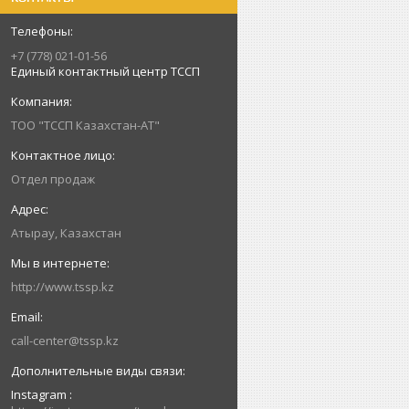
+7 (778) 021-01-56
Единый контактный центр ТССП
ТОО "ТССП Казахстан-АТ"
Отдел продаж
Атырау, Казахстан
http://www.tssp.kz
call-center@tssp.kz
Instagram