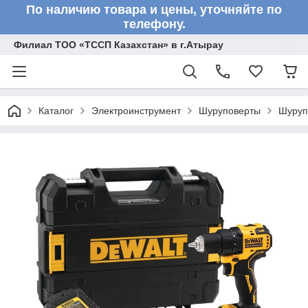
По наличию товара и цены, уточняйте по
телефону.
Филиал ТОО «ТССП Казахстан» в г.Атырау
Каталог
Электроинструмент
Шуруповерты
Шуруп