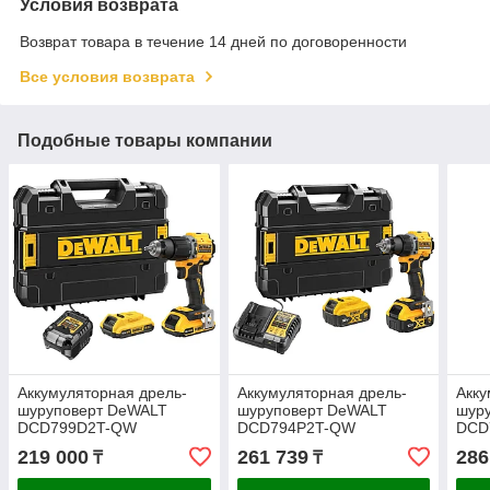
Условия возврата
Возврат товара в течение 14 дней по договоренности
Все условия возврата
Подобные товары компании
Аккумуляторная дрель-
Аккумуляторная дрель-
Акку
шуруповерт DeWALT
шуруповерт DeWALT
шур
DCD799D2T-QW
DCD794P2T-QW
DCD
219 000
261 739
286
₸
₸