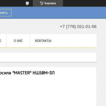
Корзина
нить
+7 (778) 021-01-56
Е
О НАС
КОНТАКТЫ
росила "MASTER" НШ10М-3Л