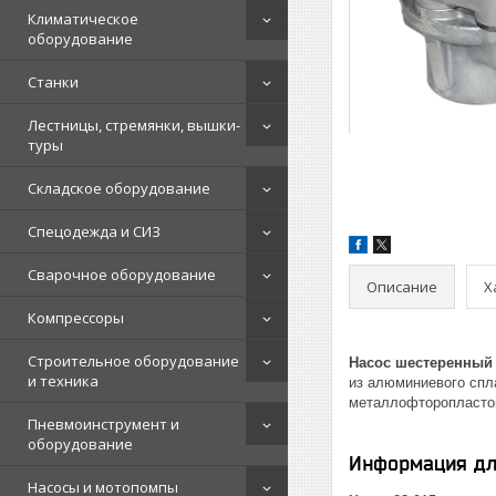
Климатическое
оборудование
Станки
Лестницы, стремянки, вышки-
туры
Складское оборудование
Спецодежда и СИЗ
Сварочное оборудование
Описание
Х
Компрессоры
Строительное оборудование
Насос шестеренный
и техника
из алюминиевого спл
металлофторопластов
Пневмоинструмент и
оборудование
Информация дл
Насосы и мотопомпы