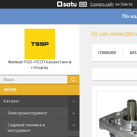
Создать сайт
на Satu.kz
По на
call-center@ts
ГЛАВНАЯ
КАТ
Филиал ТОО «ТССП Казахстан» в
г.Атырау
Каталог
Электроинструмент
Садовая техника и
инструмент