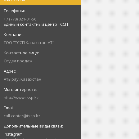
+7 (778) 021-01-56
Единый контактный центр ТССП
ТОО "ТССП Казахстан-АТ"
Отдел продаж
Атырау, Казахстан
http://www.tssp.kz
call-center@tssp.kz
Instagram