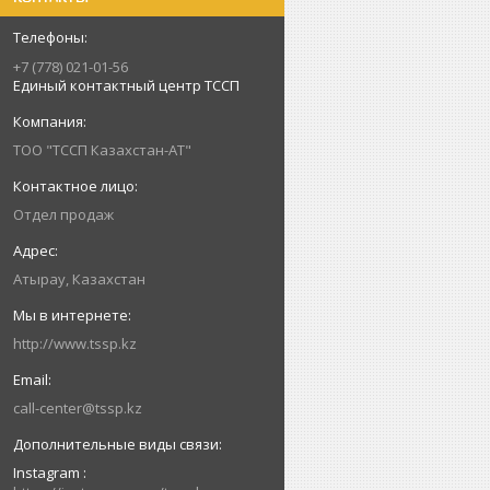
+7 (778) 021-01-56
Единый контактный центр ТССП
ТОО "ТССП Казахстан-АТ"
Отдел продаж
Атырау, Казахстан
http://www.tssp.kz
call-center@tssp.kz
Instagram