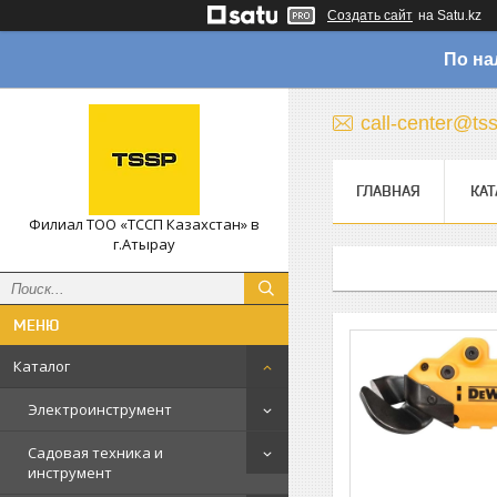
Создать сайт
на Satu.kz
По на
call-center@ts
ГЛАВНАЯ
КАТ
Филиал ТОО «ТССП Казахстан» в
г.Атырау
Каталог
Электроинструмент
Садовая техника и
инструмент