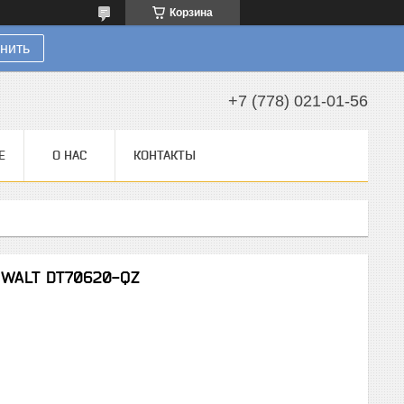
Корзина
нить
+7 (778) 021-01-56
Е
О НАС
КОНТАКТЫ
eWALT DT70620-QZ