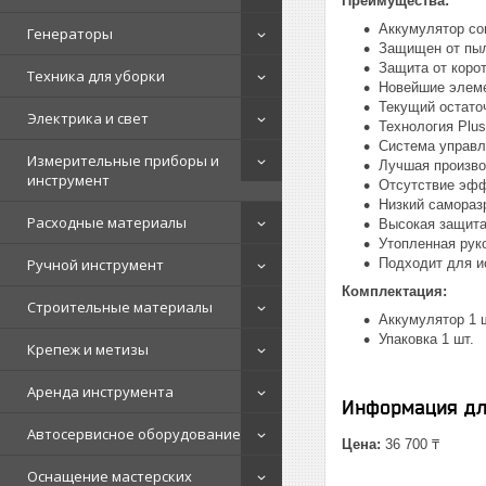
Преимущества:
Аккумулятор со
Генераторы
Защищен от пыл
Защита от корот
Техника для уборки
Новейшие элеме
Текущий остато
Электрика и свет
Технология Plu
Система управл
Измерительные приборы и
Лучшая произво
инструмент
Отсутствие эфф
Низкий самораз
Расходные материалы
Высокая защита
Утопленная рук
Ручной инструмент
Подходит для и
Комплектация:
Строительные материалы
Аккумулятор 1 
Упаковка 1 шт.
Крепеж и метизы
Аренда инструмента
Информация дл
Автосервисное оборудование
Цена:
36 700 ₸
Оснащение мастерских