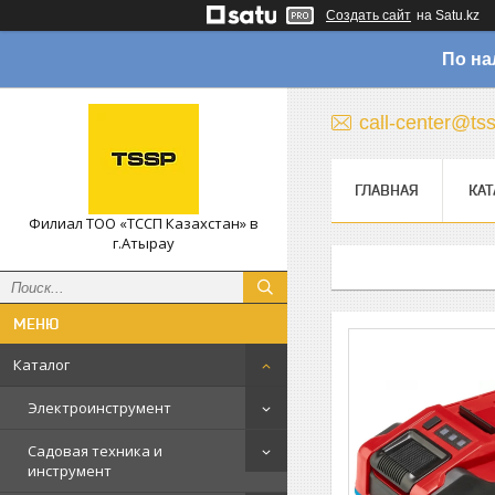
Создать сайт
на Satu.kz
По на
call-center@ts
ГЛАВНАЯ
КАТ
Филиал ТОО «ТССП Казахстан» в
г.Атырау
Каталог
Электроинструмент
Садовая техника и
инструмент