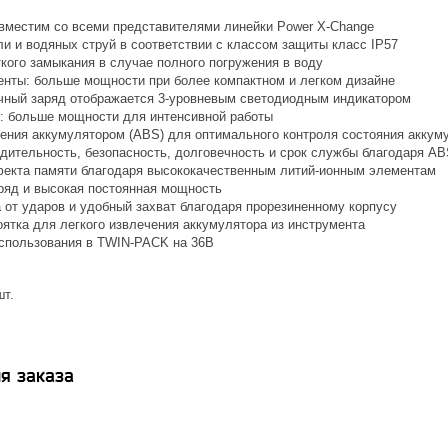
вместим со всеми представителями линейки Power X-Change
и и водяных струй в соответствии с классом защиты класс IP57
кого замыкания в случае полного погружения в воду
нты: больше мощности при более компактном и легком дизайне
чный заряд отображается 3-уровневым светодиодным индикатором
s: больше мощности для интенсивной работы
ения аккумулятором (ABS) для оптимального контроля состояния аккум
дительность, безопасность, долговечность и срок службы благодаря A
екта памяти благодаря высококачественным литий-ионным элементам
ряд и высокая постоянная мощность
 от ударов и удобный захват благодаря прорезиненному корпусу
оятка для легкого извлечения аккумулятора из инструмента
спользования в TWIN-PACK на 36В
шт.
я заказа