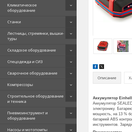
Климатическое
оборудование
Станки
Лестницы, стремянки, вышки-
туры
Складское оборудование
Спецодежда и СИЗ
Сварочное оборудование
Описание
Х
Компрессоры
Строительное оборудование
Аккумулятор Einhell
и техника
Аккумулятор SEALED 
электронику. Батаре
Пневмоинструмент и
мощность, на 13 % б
оборудование
батареей ABS контрол
инструментов. Зарядн
Насосы и мотопомпы