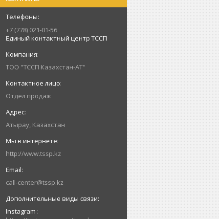
+7 (778) 021-01-56
Единый контактный центр ТССП
ТОО "ТССП Казахстан-АТ"
Отдел продаж
Атырау, Казахстан
http://www.tssp.kz
call-center@tssp.kz
Instagram