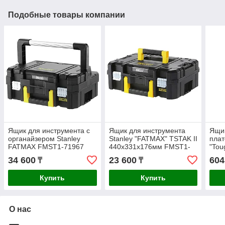
Подобные товары компании
Ящик для инструмента с
Ящик для инструмента
Ящик
органайзером Stanley
Stanley "FATMAX" TSTAK II
пла
FATMAX FMST1-71967
440х331х176мм FMST1-
"Tou
71966
DWS
34 600
23 600
604
₸
₸
Купить
Купить
О нас