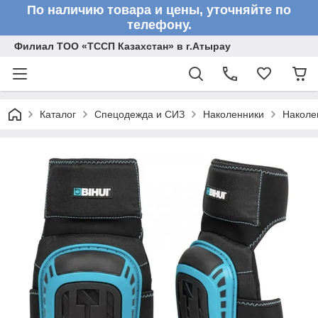
По наличию товара и цены, уточняйте по
телефону.
Филиал ТОО «ТССП Казахстан» в г.Атырау
Каталог
Спецодежда и СИЗ
Наколенники
Наколе