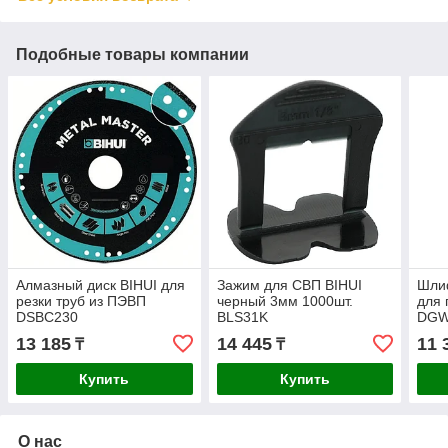
Подобные товары компании
Алмазный диск BIHUI для
Зажим для СВП BIHUI
Шлиф
резки труб из ПЭВП
черный 3мм 1000шт.
для 
DSBC230
BLS31K
DGW
13 185
14 445
11 
₸
₸
Купить
Купить
О нас