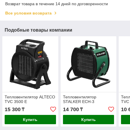
Возврат товара в течение 14 дней по договоренности
Все условия возврата
Подобные товары компании
Тепловентилятор ALTECO
Тепловентилятор
Теп
TVC 3500 E
STALKER ECH-3
TVС
15 300
14 700
10 
₸
₸
Купить
Купить