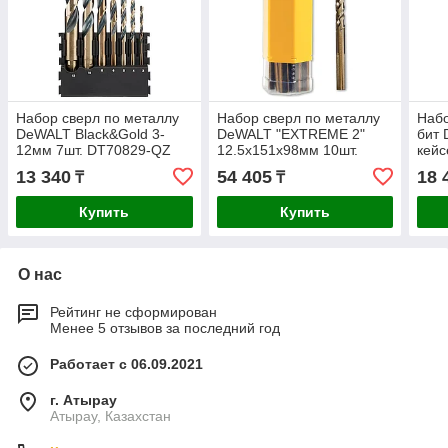
Набор сверл по металлу
Набор сверл по металлу
Набо
DeWALT Black&Gold 3-
DeWALT "EXTREME 2"
бит 
12мм 7шт. DT70829-QZ
12.5х151х98мм 10шт.
кей
DT5562-QZ
13 340
54 405
18 
₸
₸
Купить
Купить
О нас
Рейтинг не сформирован
Менее 5 отзывов за последний год
Работает с 06.09.2021
г. Атырау
Атырау, Казахстан