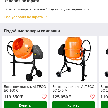
Условия возврата
Возврат товара в течение 14 дней по договоренности
Все условия возврата
Подобные товары компании
Бетоносмеситель ALTECO
Бетоносмеситель ALTECO
Бет
БС 160 С
БС 140 М
БС 
119 550
125 050
119
₸
₸
Купить
Купить