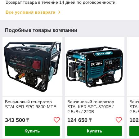
Возврат товара в течение 14 дней по договоренности
Все условия возврата
Подобные товары компании
Бензиновый генератор
Бензиновый генератор
Бенз
STALKER SPG 9800 MTE
STALKER SPG-3700E /
STA
2.5кВт / 220В
2.5к
343 500
124 650
102
₸
₸
Купить
Купить