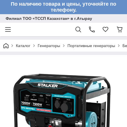
По наличию товара и цены, уточняйте по
телефону.
Филиал ТОО «ТССП Казахстан» в г.Атырау
Каталог
Генераторы
Портативные генераторы
Бе