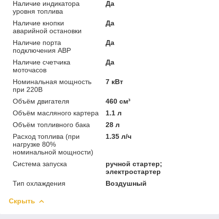
Наличие индикатора
Да
уровня топлива
Наличие кнопки
Да
аварийной остановки
Наличие порта
Да
подключения АВР
Наличие счетчика
Да
моточасов
Номинальная мощность
7 кВт
при 220В
Объём двигателя
460 см³
Объём масляного картера
1.1 л
Объём топливного бака
28 л
Расход топлива (при
1.35 л/ч
нагрузке 80%
номинальной мощности)
Система запуска
ручной стартер;
электростартер
Тип охлаждения
Воздушный
Скрыть