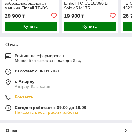
виброшлифовальная
Einhell TC-CL 18/350 Li -
TE-C
машина Einhell TE-OS
Solo 4514175
452
18/150 Li Solo 4460708
29 900
19 900
26 
₸
₸
Купить
Купить
О нас
Рейтинг не сформирован
Менее 5 отзывов за последний год
Работает с 06.09.2021
г. Атырау
Атырау, Казахстан
Контакты
Сегодня работает с 09:00 до 18:00
Показать весь график работы
О нас