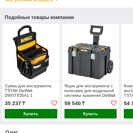
Подобные товары компании
Сумка для инструмента
Ящик для инструмента с
Комп
TSTAK DeWalt
колесами для модульной
инс
DWST83541-1
системы хранения DeWalt
TST
TSTAK 2.0 DWST83347-1
35 237
59 540
54 
₸
₸
Купить
Купить
О нас