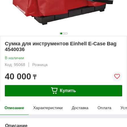
Сумка для инструментов Einhell E-Case Bag
4540036
В наличии
Код: 95068
Розница
40 000
₸
Купить
Описание
Характеристики
Доставка
Оплата
Усл
Описание