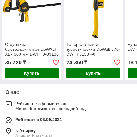
Струбцина
Топор стальной
Рул
быстрозажимная DeWALT
туристический DeWalt 570г
DWH
XL - 600 мм DWHT0-83186
DWHT51387-0
35 720
24 360
18 
₸
₸
Купить
Купить
О нас
Рейтинг не сформирован
Менее 5 отзывов за последний год
Работает с 06.09.2021
г. Атырау
Атырау, Казахстан