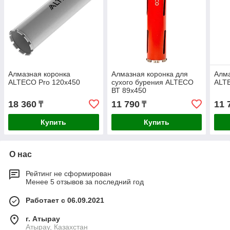
Алмазная коронка
Алмазная коронка для
Алма
ALTECO Pro 120х450
сухого бурения ALTECO
ALT
ВТ 89х450
18 360
11 790
11 
₸
₸
Купить
Купить
О нас
Рейтинг не сформирован
Менее 5 отзывов за последний год
Работает с 06.09.2021
г. Атырау
Атырау, Казахстан