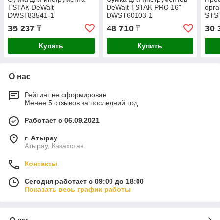
TSTAK DeWalt
DeWalt TSTAK PRO 16"
орга
DWST83541-1
DWST60103-1
STS
35 237
48 710
30 
₸
₸
Купить
Купить
О нас
Рейтинг не сформирован
Менее 5 отзывов за последний год
Работает с 06.09.2021
г. Атырау
Атырау, Казахстан
Контакты
Сегодня работает с 09:00 до 18:00
Показать весь график работы
О нас