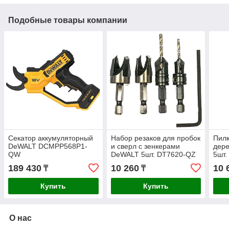
Подобные товары компании
Секатор аккумуляторный
Набор резаков для пробок
Пилк
DeWALT DCMPP568P1-
и сверл с зенкерами
дер
QW
DeWALT 5шт. DT7620-QZ
5шт.
189 430
10 260
10 
₸
₸
Купить
Купить
О нас