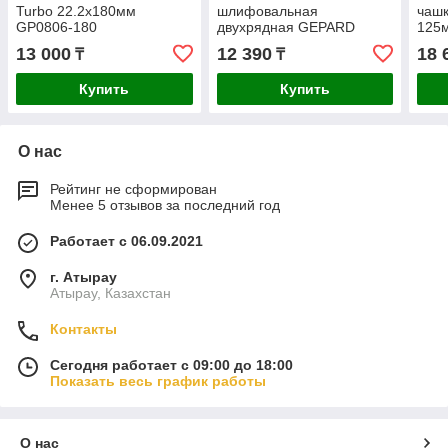
Turbo 22.2х180мм
шлифовальная
чаш
GP0806-180
двухрядная GEPARD
125
180x22.2мм GP0808-180
13 000
12 390
18 
₸
₸
Купить
Купить
О нас
Рейтинг не сформирован
Менее 5 отзывов за последний год
Работает с 06.09.2021
г. Атырау
Атырау, Казахстан
Контакты
Сегодня работает с 09:00 до 18:00
Показать весь график работы
О нас