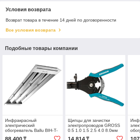
Условия возврата
Возврат товара в течение 14 дней по договоренности
Все условия возврата
Подобные товары компании
Инфракрасный
Щипцы для зачистки
Инф
электрический
электропроводов GROSS
элек
обогреватель Ballu BIH-T-
0.5 1.0 1.5 2.5 4.0 8.0мм
обог
4.5
17721
6.0
88 400
14 814
107
₸
₸