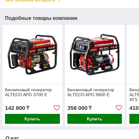
Подобные товары компании
Бензиновый генератор
Бензиновый генератор
Бенз
ALTECO APG 3700 E
ALTECO APG 9800 E
ALT
ATS
142 800
358 000
410
₸
₸
Купить
Купить
О нас