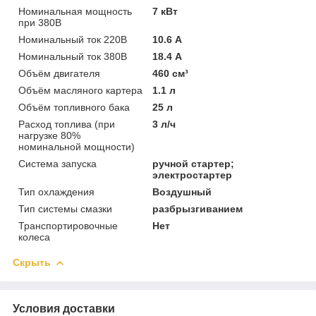
Номинальная мощность
7 кВт
при 380В
Номинальный ток 220В
10.6 А
Номинальный ток 380В
18.4 А
Объём двигателя
460 см³
Объём масляного картера
1.1 л
Объём топливного бака
25 л
Расход топлива (при
3 л/ч
нагрузке 80%
номинальной мощности)
Система запуска
ручной стартер;
электростартер
Тип охлаждения
Воздушный
Тип системы смазки
разбрызгиванием
Транспортировочные
Нет
колеса
Скрыть
Условия доставки