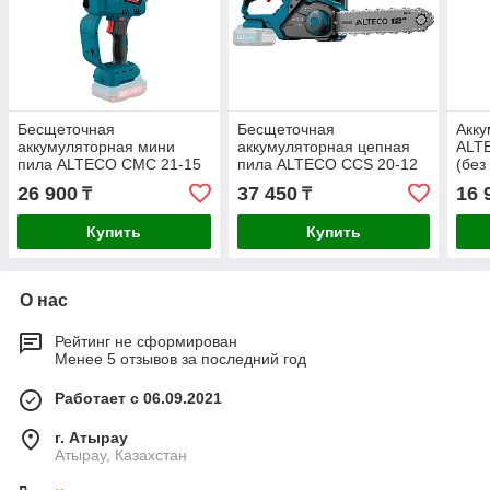
Бесщеточная
Бесщеточная
Акк
аккумуляторная мини
аккумуляторная цепная
ALTE
пила ALTECO CMC 21-15
пила ALTECO CCS 20-12
(без
BL Solo (без АКБ и ЗУ)
Li BL Solo (Без АКБ и ЗУ)
26 900
37 450
16 
₸
₸
Купить
Купить
О нас
Рейтинг не сформирован
Менее 5 отзывов за последний год
Работает с 06.09.2021
г. Атырау
Атырау, Казахстан