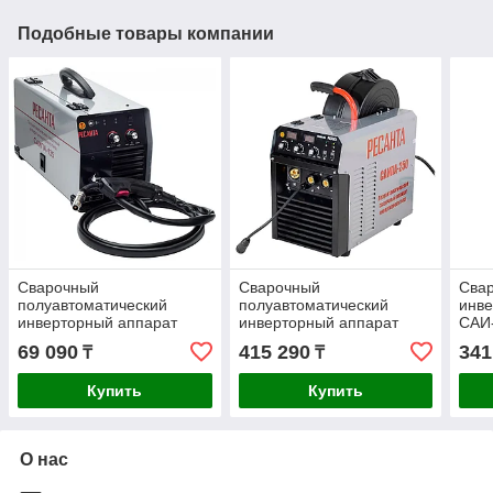
Подобные товары компании
Сварочный
Сварочный
Сва
полуавтоматический
полуавтоматический
инве
инверторный аппарат
инверторный аппарат
САИ
Ресанта САИПА-135 65/7
Ресанта САИПА-250 65/65
69 090
415 290
341
₸
₸
Купить
Купить
О нас