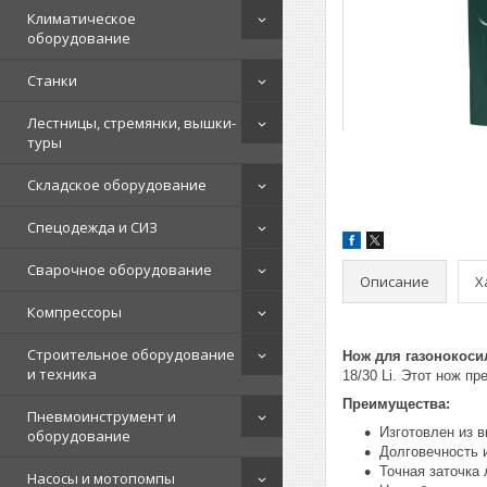
Климатическое
оборудование
Станки
Лестницы, стремянки, вышки-
туры
Складское оборудование
Спецодежда и СИЗ
Сварочное оборудование
Описание
Х
Компрессоры
Строительное оборудование
Нож для газонокосил
и техника
18/30 Li. Этот нож п
Преимущества:
Пневмоинструмент и
Изготовлен из 
оборудование
Долговечность 
Точная заточка
Насосы и мотопомпы