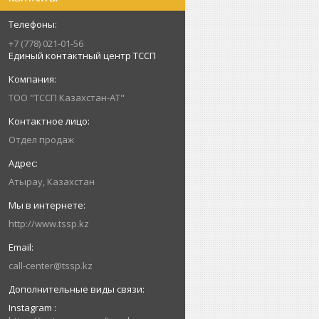
+7 (778) 021-01-56
Единый контактный центр ТССП
ТОО "ТССП Казахстан-АТ"
Отдел продаж
Атырау, Казахстан
http://www.tssp.kz
call-center@tssp.kz
Instagram