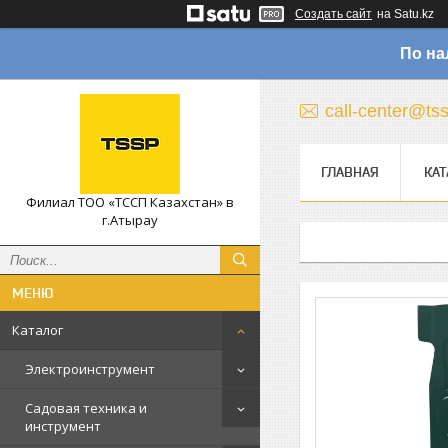
Создать сайт
на Satu.kz
По на
call-center@ts
ГЛАВНАЯ
КАТ
Филиал ТОО «ТССП Казахстан» в
г.Атырау
Каталог
Электроинструмент
Садовая техника и
инструмент