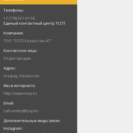
+7 (778) 021-01-56
Единый контактный центр ТССП
ТОО "ТССП Казахстан-АТ"
Отдел продаж
Атырау, Казахстан
http://www.tssp.kz
call-center@tssp.kz
Instagram