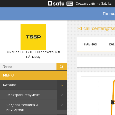
Создать сайт
на Satu.kz
По на
call-center@ts
ГЛАВНАЯ
КАТ
Филиал ТОО «ТССП Казахстан» в
г.Атырау
Каталог
Электроинструмент
Садовая техника и
инструмент