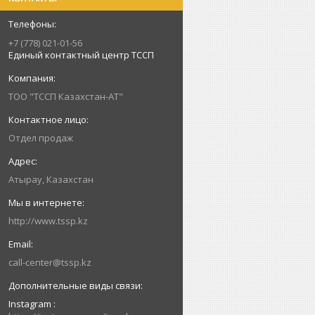
+7 (778) 021-01-56
Единый контактный центр ТССП
ТОО "ТССП Казахстан-АТ"
Отдел продаж
Атырау, Казахстан
http://www.tssp.kz
call-center@tssp.kz
Instagram