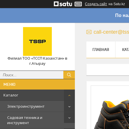
Создать сайт
на Satu.kz
По на
call-center@ts
ГЛАВНАЯ
КАТ
Филиал ТОО «ТССП Казахстан» в
г.Атырау
Каталог
Электроинструмент
Садовая техника и
инструмент