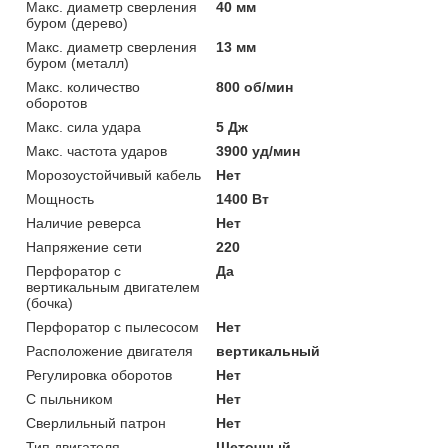
Макс. диаметр сверления
40 мм
буром (дерево)
Макс. диаметр сверления
13 мм
буром (металл)
Макс. количество
800 об/мин
оборотов
Макс. сила удара
5 Дж
Макс. частота ударов
3900 уд/мин
Морозоустойчивый кабель
Нет
Мощность
1400 Вт
Наличие реверса
Нет
Напряжение сети
220
Перфоратор с
Да
вертикальным двигателем
(бочка)
Перфоратор с пылесосом
Нет
Расположение двигателя
вертикальный
Регулировка оборотов
Нет
С пыльником
Нет
Сверлильный патрон
Нет
Тип двигателя
Щеточный